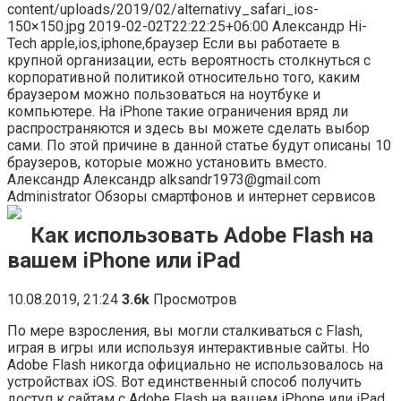
content/uploads/2019/02/alternativy_safari_ios-
150×150.jpg 2019-02-02T22:22:25+06:00 Александр Hi-
Tech apple,ios,iphone,браузер Если вы работаете в
крупной организации, есть вероятность столкнуться с
корпоративной политикой относительно того, каким
браузером можно пользоваться на ноутбуке и
компьютере. На iPhone такие ограничения вряд ли
распространяются и здесь вы можете сделать выбор
сами. По этой причине в данной статье будут описаны 10
браузеров, которые можно установить вместо.
Александр Александр alksandr1973@gmail.com
Administrator Обзоры смартфонов и интернет сервисов
Как использовать Adobe Flash на
вашем iPhone или iPad
10.08.2019, 21:24
3.6k
Просмотров
По мере взросления, вы могли сталкиваться с Flash,
играя в игры или используя интерактивные сайты. Но
Adobe Flash никогда официально не использовалось на
устройствах iOS. Вот единственный способ получить
доступ к сайтам с Adobe Flash на вашем iPhone или iPad.