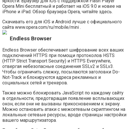
яркости. Браузер для iOS с поддержкой Flash Player
Opera Mini бесплатный и работает на iOS 9.0 и новее на
iPhone и iPad. Обзор браузера Opera, читайте здесь.
Скачивать его для iOS и Android лучше с официального
сайта www.opera.com/ru/mobile/mini .
Endless Browser
Endless Browser обеспечивает шифрование всех ваших
подключений HTTPS при помощи протоколов HSTS
(HTTP Strict Transport Security) и HTTPS Everywhere,
отвергая небезопасные соединения SSLv2 и SSLv3.
Чтобы ограничить слежку, посылаются заголовки Do-
Not-Track и блокируются адреса рекламных и
социальных сетей и трекеров.
Также можно блокировать JavaScript по каждому сайту
в отдельности, предотвращая появление всплывающих
окон, если они не вызваны прикосновением к экрану.
Можно остановить атаки с межсетевым скриптингом на
локальные сетевые ресурсы, вроде страницы настройки
вашего маршрутизатора.