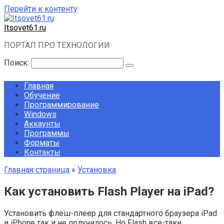
Перейти к контенту
Itsovet61.ru
ПОРТАЛ ПРО ТЕХНОЛОГИИ
Поиск:
Главная
Обучение
Программирование
Windows
Аккаунты
Программы
Форматы
Контакты
Главная страница
»
Установка
Как установить Flash Player на iPad?
Установить флеш-плеер для стандартного браузера iPad
и iPhone так и не получилось. Но Flash все-таки