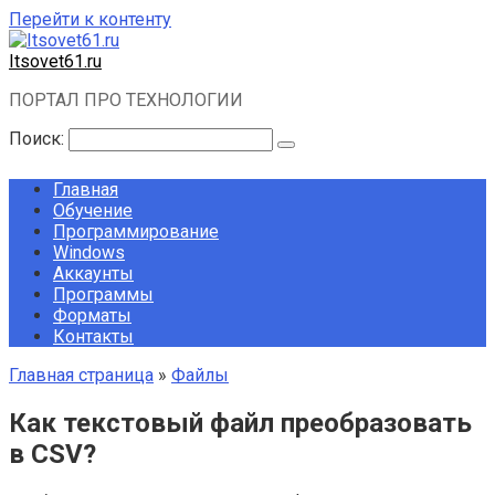
Перейти к контенту
Itsovet61.ru
ПОРТАЛ ПРО ТЕХНОЛОГИИ
Поиск:
Главная
Обучение
Программирование
Windows
Аккаунты
Программы
Форматы
Контакты
Главная страница
»
Файлы
Как текстовый файл преобразовать
в CSV?